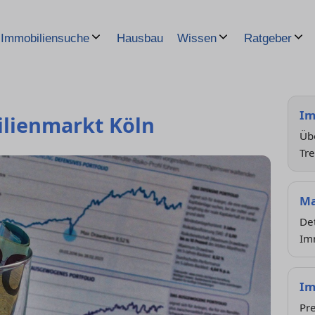
Hausbau
Immobiliensuche
Wissen
Ratgeber
Im
lienmarkt Köln
Übe
Tr
Ma
Det
Im
Im
Pr