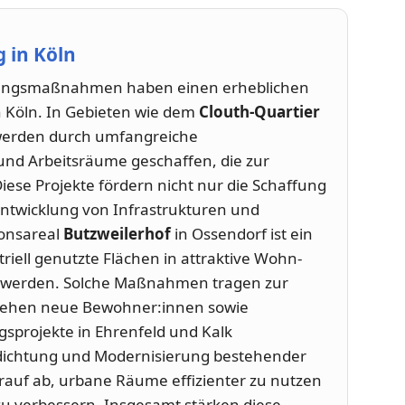
 in Köln
lungsmaßnahmen haben einen erheblichen
n Köln. In Gebieten wie dem
Clouth-Quartier
werden durch umfangreiche
d Arbeitsräume geschaffen, die zur
Diese Projekte fördern nicht nur die Schaffung
twicklung von Infrastrukturen und
ionsareal
Butzweilerhof
in Ossendorf ist ein
riell genutzte Flächen in attraktive Wohn-
werden. Solche Maßnahmen tragen zur
 ziehen neue Bewohner:innen sowie
projekte in Ehrenfeld und Kalk
rdichtung und Modernisierung bestehender
arauf ab, urbane Räume effizienter zu nutzen
 zu verbessern. Insgesamt stärken diese