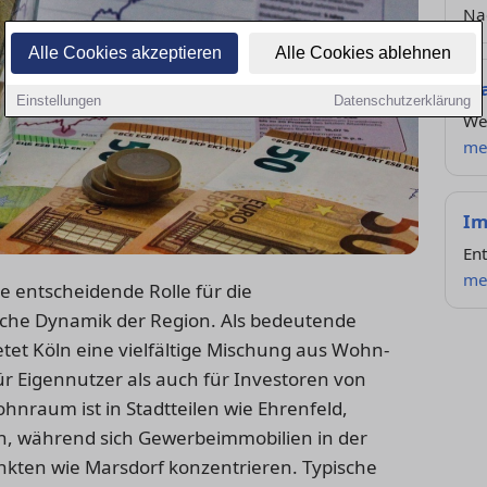
Na
Alle Cookies akzeptieren
Alle Cookies ablehnen
St
Einstellungen
Datenschutzerklärung
Wel
me
Im
En
me
e entscheidende Rolle für die
liche Dynamik der Region. Als bedeutende
tet Köln eine vielfältige Mischung aus Wohn-
r Eigennutzer als auch für Investoren von
hnraum ist in Stadtteilen wie Ehrenfeld,
h, während sich Gewerbeimmobilien in der
ten wie Marsdorf konzentrieren. Typische