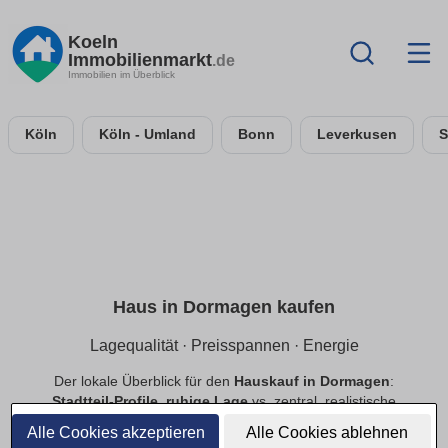
Koeln
Immobilienmarkt
.de
Immobilien im Überblick
Köln
Köln - Umland
Bonn
Leverkusen
S
Haus in Dormagen kaufen
Lagequalität · Preisspannen · Energie
Der lokale Überblick für den
Hauskauf in Dormagen
:
Stadtteil-Profile
,
ruhige Lage
vs. zentral, realistische
Preisspannen
sowie Hinweise zu
Energie
&
Grundstück
.
Alle Cookies akzeptieren
Alle Cookies ablehnen
Provisionsfrei
filterbar.