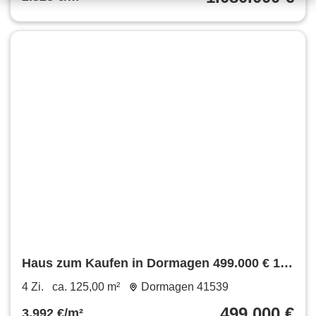
Haus zum Kaufen in Dormagen 499.000 € 125
m²
4 Zi.
ca. 125,00 m²
Dormagen 41539
499.000 €
3.992 €/m²