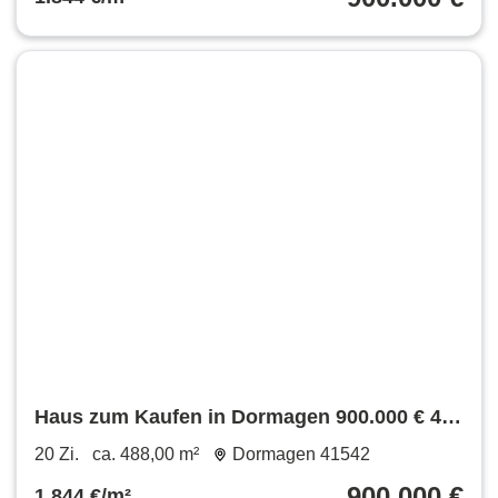
Haus zum Kaufen in Dormagen 900.000 € 488
m²
20 Zi.
ca. 488,00 m²
Dormagen 41542
900.000 €
1.844 €/m²