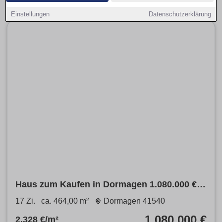
Einstellungen
Datenschutzerklärung
Haus zum Kaufen in Dormagen 1.080.000 €
464 m²
17 Zi.
ca. 464,00 m²
Dormagen 41540
1.080.000 €
2.328 €/m²