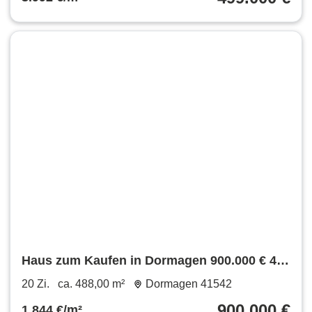
Haus zum Kaufen in Dormagen 900.000 € 488
m²
20 Zi.
ca. 488,00 m²
Dormagen 41542
900.000 €
1.844 €/m²