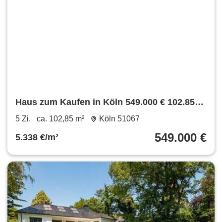
Haus zum Kaufen in Köln 549.000 € 102.85
m²
5 Zi.
ca. 102,85 m²
Köln 51067
549.000 €
5.338 €/m²