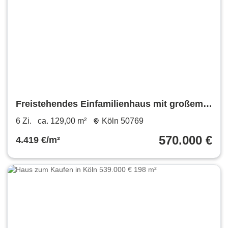
Freistehendes Einfamilienhaus mit großem
Grundstück
6 Zi.
ca. 129,00 m²
Köln 50769
570.000 €
4.419 €/m²