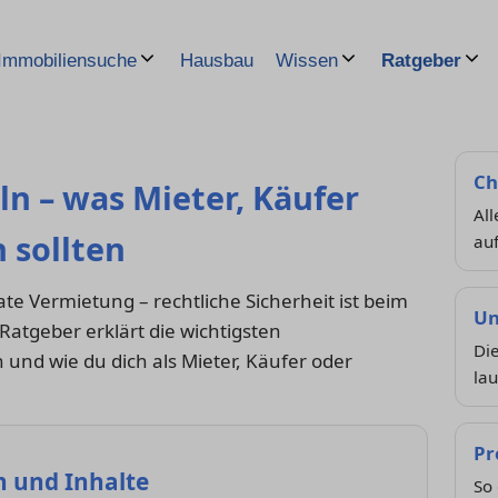
Hausbau
Immobiliensuche
Wissen
Ratgeber
Ch
ln – was Mieter, Käufer
All
 sollten
auf
te Vermietung – rechtliche Sicherheit ist beim
Un
atgeber erklärt die wichtigsten
Di
 und wie du dich als Mieter, Käufer oder
lau
Pr
n und Inhalte
So