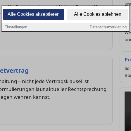
und
nthalten, damit er rechtlich gültig ist? Wir
 vorgeschrieben sind und worauf du beim
Alle Cookies akzeptieren
Alle Cookies ablehnen
Ka
Einstellungen
Datenschutzerklärung
We
un
Pr
So 
etvertrag
Bo
altung – nicht jede Vertragsklausel ist
 Formulierungen laut aktueller Rechtsprechung
gegen wehren kannst.