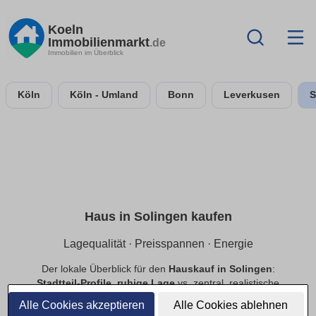
Koeln
Immobilienmarkt
.de
Immobilien im Überblick
Köln
Köln - Umland
Bonn
Leverkusen
S
Haus in Solingen kaufen
Lagequalität · Preisspannen · Energie
Der lokale Überblick für den
Hauskauf in Solingen
:
Stadtteil-Profile
,
ruhige Lage
vs. zentral, realistische
Preisspannen
sowie Hinweise zu
Energie
&
Grundstück
.
Alle Cookies akzeptieren
Alle Cookies ablehnen
Provisionsfrei
filterbar.