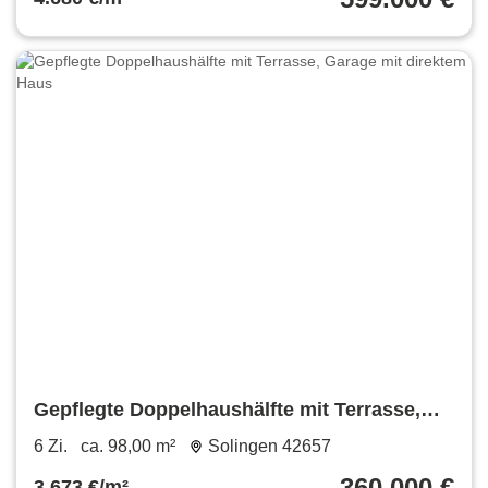
Gepflegte Doppelhaushälfte mit Terrasse,
Garage mit direktem Haus
6 Zi.
ca. 98,00 m²
Solingen 42657
360.000 €
3.673 €/m²