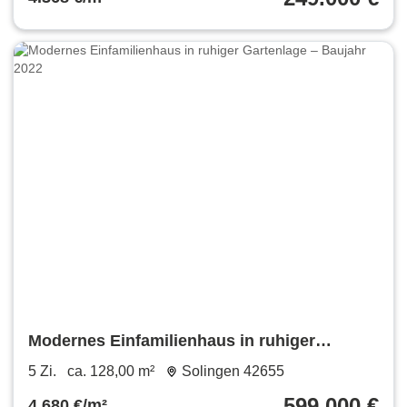
Modernes Einfamilienhaus in ruhiger
Gartenlage – Baujahr 2022
5 Zi.
ca. 128,00 m²
Solingen 42655
599.000 €
4.680 €/m²