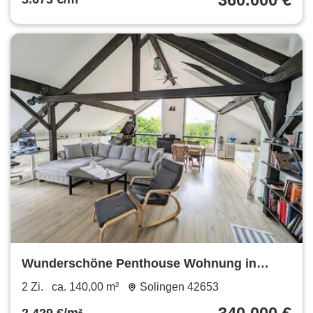
Wunderschöne Penthouse Wohnung in
Solingen von privat
2 Zi.
ca. 140,00 m²
Solingen 42653