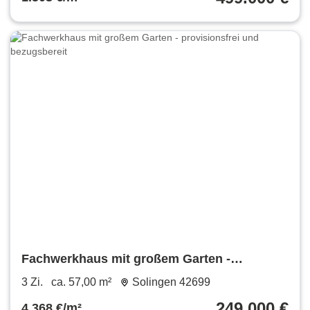
Fachwerkhaus mit großem Garten -
provisionsfrei und bezugsbereit
3 Zi.
ca. 57,00 m²
Solingen 42699
249.000 €
4.368 €/m²