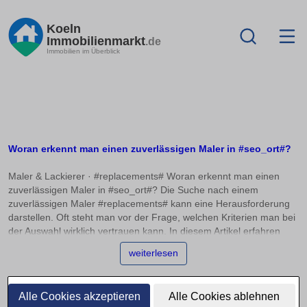
Koeln
Immobilienmarkt
.de
Immobilien im Überblick
Woran erkennt man einen zuverlässigen Maler in #seo_ort#?
Maler & Lackierer · #replacements# Woran erkennt man einen
zuverlässigen Maler in #seo_ort#? Die Suche nach einem
zuverlässigen Maler #replacements# kann eine Herausforderung
darstellen. Oft steht man vor der Frage, welchen Kriterien man bei
der Auswahl wirklich vertrauen kann. In diesem Artikel erfahren
Sie, worauf Sie achten sollten, um sich für den richtigen
weiterlesen
Malerbetrieb zu entscheiden, und wie Sie Bewertungen und
Referenzen richtig einordnen. Ein wichtiger Indikator für die
Zuverlässigkeit eines Malerbetriebs #replacements# ist die
Alle Cookies akzeptieren
Alle Cookies ablehnen
Innungsmitgliedschaft. Betriebe, die Teil einer Innung sind,