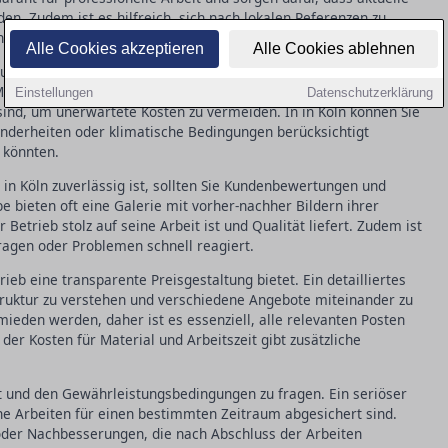
. Zudem ist es hilfreich, sich nach lokalen Referenzen zu
n Arbeiten einzuschätzen.
Alle Cookies akzeptieren
Alle Cookies ablehnen
und detailliert ausgearbeitet sein. Es umfasst in der Regel alle
terialien, Zeitplan und Kosten. Achten Sie darauf, dass
Einstellungen
Datenschutzerklärung
 sind, um unerwartete Kosten zu vermeiden. In in Köln können Sie
nderheiten oder klimatische Bedingungen berücksichtigt
 könnten.
 in Köln zuverlässig ist, sollten Sie Kundenbewertungen und
e bieten oft eine Galerie mit vorher-nachher Bildern ihrer
 Betrieb stolz auf seine Arbeit ist und Qualität liefert. Zudem ist
Fragen oder Problemen schnell reagiert.
trieb eine transparente Preisgestaltung bietet. Ein detailliertes
truktur zu verstehen und verschiedene Angebote miteinander zu
mieden werden, daher ist es essenziell, alle relevanten Posten
der Kosten für Material und Arbeitszeit gibt zusätzliche
st und den Gewährleistungsbedingungen zu fragen. Ein seriöser
eine Arbeiten für einen bestimmten Zeitraum abgesichert sind.
 oder Nachbesserungen, die nach Abschluss der Arbeiten