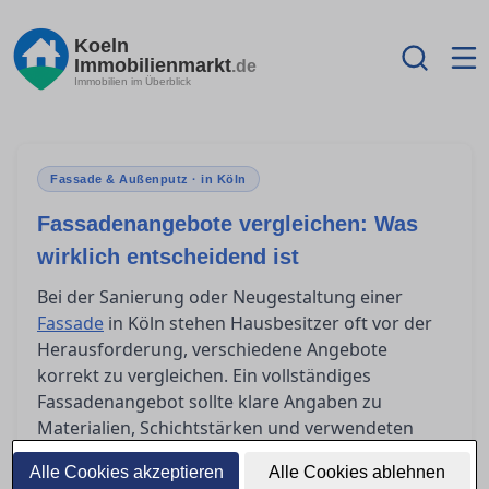
Koeln
Immobilienmarkt
.de
Immobilien im Überblick
Fassade & Außenputz · in Köln
Fassadenangebote vergleichen: Was
wirklich entscheidend ist
Bei der Sanierung oder Neugestaltung einer
Fassade
in Köln stehen Hausbesitzer oft vor der
Herausforderung, verschiedene Angebote
korrekt zu vergleichen. Ein vollständiges
Fassadenangebot sollte klare Angaben zu
Materialien, Schichtstärken und verwendeten
Systemen enthalten. Oft fehlt jedoch die
Alle Cookies akzeptieren
Alle Cookies ablehnen
Transparenz, die nötig ist, um eine fundierte