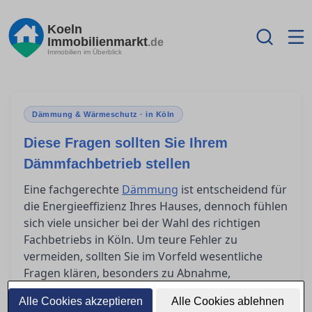
Koeln
Immobilienmarkt
.de
Immobilien im Überblick
Dämmung & Wärmeschutz · in Köln
Diese Fragen sollten Sie Ihrem
Dämmfachbetrieb stellen
Eine fachgerechte
Dämmung
ist entscheidend für
die Energieeffizienz Ihres Hauses, dennoch fühlen
sich viele unsicher bei der Wahl des richtigen
Fachbetriebs in Köln. Um teure Fehler zu
vermeiden, sollten Sie im Vorfeld wesentliche
Fragen klären, besonders zu Abnahme,
Mängelrechten und Garantien. Hier finden Sie
Alle Cookies akzeptieren
Alle Cookies ablehnen
eine klare Orientierung, was Sie vor und nach