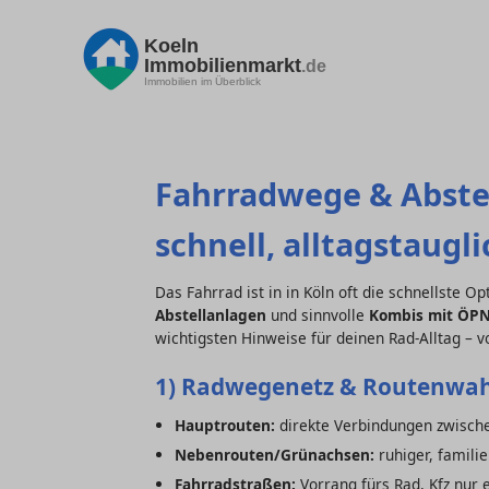
Koeln
Immobilienmarkt
.de
Immobilien im Überblick
Fahrradwege & Abstell
schnell, alltagstaugli
Das Fahrrad ist in in Köln oft die schnellste O
Abstellanlagen
und sinnvolle
Kombis mit ÖP
wichtigsten Hinweise für deinen Rad-Alltag – v
1) Radwegenetz & Routenwah
Hauptrouten:
direkte Verbindungen zwischen
Nebenrouten/Grünachsen:
ruhiger, famili
Fahrradstraßen:
Vorrang fürs Rad, Kfz nur 