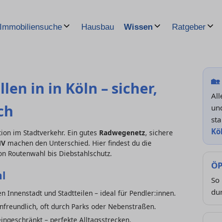
Hausbau
Immobiliensuche
Wissen
Ratgeber
🏡
en in in Köln – sicher,
Al
ch
und
sta
Kö
ption im Stadtverkehr. Ein gutes
Radwegenetz
, sichere
NV
machen den Unterschied. Hier findest du die
on Routenwahl bis Diebstahlschutz.
ÖP
l
So
dur
 Innenstadt und Stadtteilen – ideal für Pendler:innen.
enfreundlich, oft durch Parks oder Nebenstraßen.
eingeschränkt – perfekte Alltagsstrecken.