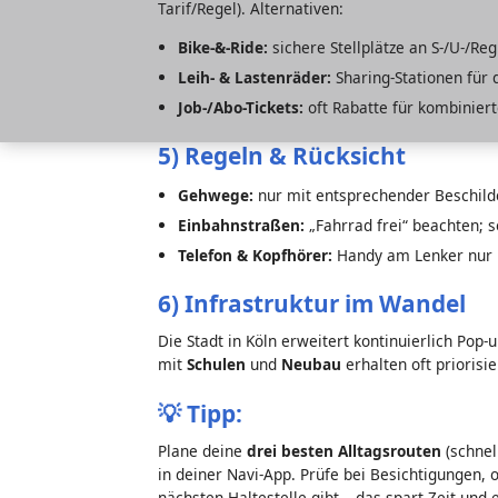
Tarif/Regel). Alternativen:
Bike-&-Ride:
sichere Stellplätze an S-/U-/Re
Leih- & Lastenräder:
Sharing-Stationen für d
Job-/Abo-Tickets:
oft Rabatte für kombiniert
5) Regeln & Rücksicht
Gehwege:
nur mit entsprechender Beschild
Einbahnstraßen:
„Fahrrad frei“ beachten; s
Telefon & Kopfhörer:
Handy am Lenker nur 
6) Infrastruktur im Wandel
Die Stadt in Köln erweitert kontinuierlich Po
mit
Schulen
und
Neubau
erhalten oft priorisi
💡
Tipp:
Plane deine
drei besten Alltagsrouten
(schnel
in deiner Navi-App. Prüfe bei Besichtigungen, 
nächsten Haltestelle gibt – das spart Zeit und 