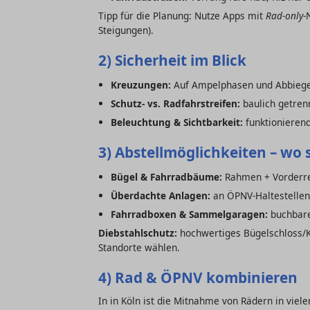
Tipp für die Planung: Nutze Apps mit
Rad-only
-
Steigungen).
2) Sicherheit im Blick
Kreuzungen:
Auf Ampelphasen und Abbieges
Schutz- vs. Radfahrstreifen:
baulich getren
Beleuchtung & Sichtbarkeit:
funktionierend
3) Abstellmöglichkeiten – wo s
Bügel & Fahrradbäume:
Rahmen + Vorderrei
Überdachte Anlagen:
an ÖPNV-Haltestellen,
Fahrradboxen & Sammelgaragen:
buchbare
Diebstahlschutz:
hochwertiges Bügelschloss/Ke
Standorte wählen.
4) Rad & ÖPNV kombinieren
In in Köln ist die Mitnahme von Rädern in viel