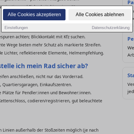
Pa
Navigation und Sicherheitshinweisen (Kreuzungen,
An
Alle Cookies akzeptieren
Alle Cookies ablehnen
Üb
Einstellungen
Datenschutzerklärung
puren achten; Blickkontakt mit Kfz suchen.
Pe
nte Wege bieten mehr Schutz als markierte Streifen.
Wel
e Lichter, reflektierende Elemente, Helmempfehlung.
Arb
telle ich mein Rad sicher ab?
St
fen anschließen, nicht nur das Vorderrad.
Ve
 Quartiersgaragen, Einkaufszentren.
jed
 Plätze für Pendler:innen und Bewohner:innen.
ttenschloss, codieren/registrieren, gut beleuchtete
en Linien außerhalb der Stoßzeiten möglich (je nach