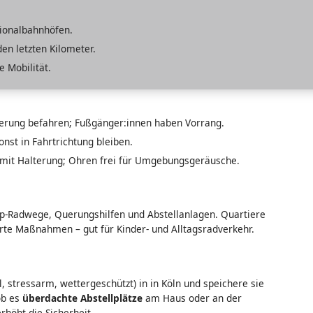
gionalbahnhöfen.
en letzten Kilometer.
e Mobilität.
erung befahren; Fußgänger:innen haben Vorrang.
onst in Fahrtrichtung bleiben.
mit Halterung; Ohren frei für Umgebungsgeräusche.
p-up-Radwege, Querungshilfen und Abstellanlagen. Quartiere
erte Maßnahmen – gut für Kinder- und Alltagsradverkehr.
l, stressarm, wettergeschützt) in in Köln und speichere sie
ob es
überdachte Abstellplätze
am Haus oder an der
erhöht die Sicherheit.