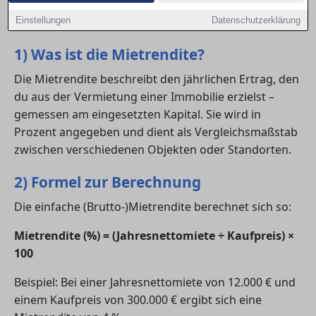
vergleichen. Hier erfährst du, wie du die Rendite
berechnest und welche Werte als gut gelten.
Einstellungen
Datenschutzerklärung
1) Was ist die Mietrendite?
Die Mietrendite beschreibt den jährlichen Ertrag, den
du aus der Vermietung einer Immobilie erzielst –
gemessen am eingesetzten Kapital. Sie wird in
Prozent angegeben und dient als Vergleichsmaßstab
zwischen verschiedenen Objekten oder Standorten.
2) Formel zur Berechnung
Die einfache (Brutto-)Mietrendite berechnet sich so:
Mietrendite (%) = (Jahresnettomiete ÷ Kaufpreis) ×
100
Beispiel: Bei einer Jahresnettomiete von 12.000 € und
einem Kaufpreis von 300.000 € ergibt sich eine