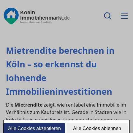
Koeln
Immobilienmarkt
.de
Immobilien im Überblick
Mietrendite berechnen in
Köln – so erkennst du
lohnende
Immobilieninvestitionen
Die
Mietrendite
zeigt, wie rentabel eine Immobilie im
Verhältnis zum Kaufpreis ist. Gerade in Städten wie in
Köln hilft sie dabei, Investitionsentscheidungen zu
treffen und verschiedene Objekte objektiv zu
Alle Cookies akzeptieren
Alle Cookies ablehnen