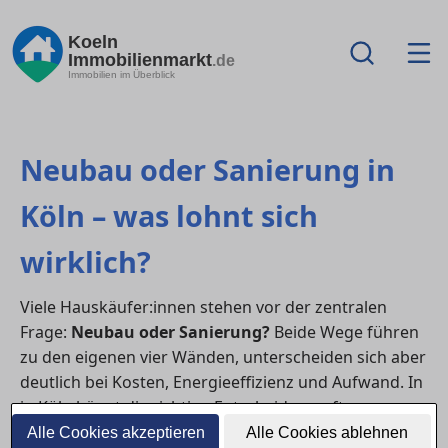
Koeln
Immobilienmarkt
.de
Immobilien im Überblick
Neubau oder Sanierung in
Köln – was lohnt sich
wirklich?
Viele Hauskäufer:innen stehen vor der zentralen
Frage:
Neubau oder Sanierung?
Beide Wege führen
zu den eigenen vier Wänden, unterscheiden sich aber
deutlich bei Kosten, Energieeffizienz und Aufwand. In
in Köln hängt die richtige Entscheidung oft von
Grundstücksverfügbarkeit, Gebäudezustand und
Alle Cookies akzeptieren
Alle Cookies ablehnen