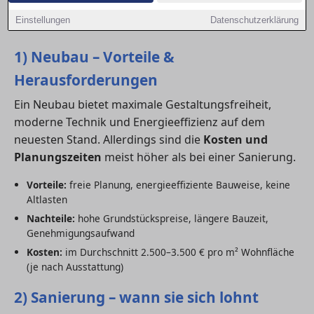
Fördermöglichkeiten ab. Hier findest du den direkten
Einstellungen
Datenschutzerklärung
Vergleich.
1) Neubau – Vorteile &
Herausforderungen
Ein Neubau bietet maximale Gestaltungsfreiheit,
moderne Technik und Energieeffizienz auf dem
neuesten Stand. Allerdings sind die
Kosten und
Planungszeiten
meist höher als bei einer Sanierung.
Vorteile:
freie Planung, energieeffiziente Bauweise, keine
Altlasten
Nachteile:
hohe Grundstückspreise, längere Bauzeit,
Genehmigungsaufwand
Kosten:
im Durchschnitt 2.500–3.500 € pro m² Wohnfläche
(je nach Ausstattung)
2) Sanierung – wann sie sich lohnt