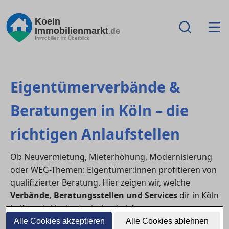
Koeln
Immobilienmarkt
.de
Immobilien im Überblick
Eigentümerverbände &
Beratungen in Köln – die
richtigen Anlaufstellen
Ob Neuvermietung, Mieterhöhung, Modernisierung
oder WEG-Themen: Eigentümer:innen profitieren von
qualifizierter Beratung. Hier zeigen wir, welche
Verbände, Beratungsstellen und Services
dir in Köln
helfen – inklusive typischer Leistungen,
Kostenhinweisen und einer kompakten Checkliste für
Alle Cookies akzeptieren
Alle Cookies ablehnen