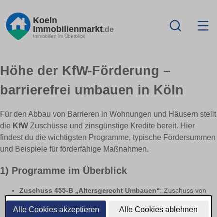
Koeln
Immobilienmarkt
.de
Immobilien im Überblick
Höhe der KfW-Förderung –
barrierefrei umbauen in Köln
Für den Abbau von Barrieren in Wohnungen und Häusern stellt
die
KfW
Zuschüsse und zinsgünstige Kredite bereit. Hier
findest du die wichtigsten Programme, typische Fördersummen
und Beispiele für förderfähige Maßnahmen.
1) Programme im Überblick
Zuschuss 455-B „Altersgerecht Umbauen“
: Zuschuss von
i. d. R. bis zu
6.250 €
pro Wohneinheit (prozentualer Zuschuss
Alle Cookies akzeptieren
Alle Cookies ablehnen
auf die förderfähigen Kosten; gilt für Einzelmaßnahmen und