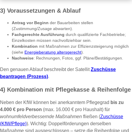
3) Voraussetzungen & Ablauf
Antrag vor Beginn
der Bauarbeiten stellen
(Zustimmung/Zusage abwarten).
Fachgerechte Ausführung
durch qualifizierte Fachbetriebe;
Einzelkosten müssen nachvollziehbar sein.
Kombination
mit Maßnahmen zur Effizienzsteigerung möglich
(siehe
Energieberatung altersgerecht
).
Nachweise
: Rechnungen, Fotos, ggf. Pläne/Bestätigungen.
Den genauen Ablauf beschreibt der Satellit
Zuschüsse
beantragen (Prozess)
.
4) Kombination mit Pflegekasse & Reihenfolge
Neben der KfW können bei anerkanntem Pflegegrad
bis zu
4.000 € pro Person
(max. 16.000 € pro Haushalt) für
wohnumfeldverbessernde Maßnahmen
fließen (
Zuschüsse
(KfW/Pflege)
). Wichtig: Doppel­förderungen derselben
Maßnahme sind ausgeschlossen – setze die Reihenfolge und