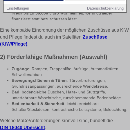
Standard „Altersgerechtes Haus“).
Kredit 159 „Altersgerecht Umbauen – Kredit“
: zinsgünstiger
Einstellungen
Datenschutzerklärung
Kredit bis zu
50.000 €
pro Wohneinheit, wenn du lieber
finanzierst statt bezuschussen lässt.
Eine kompakte Einordnung der möglichen Zuschüsse aus KfW
und Pflege findest du auch im Satelliten
Zuschüsse
(KfW/Pflege)
.
2) Förderfähige Maßnahmen (Auswahl)
Zugänge
: Rampen, Treppenlifte, Aufzüge, Automatiktüren,
Schwellenabbau.
Bewegungsflächen & Türen
: Türverbreiterungen,
Grundrissanpassungen, ausreichende Wendekreise.
Bad
: bodengleiche Duschen, Halte- und Stützgriffe,
unterfahrbare Waschtische, rutschhemmende Bodenbeläge.
Bedienbarkeit & Sicherheit
: leicht erreichbare
Schalter/Steckdosen, kontrastreiche Leitsysteme, Beleuchtung.
Welche Maße/Anforderungen sinnvoll sind, bündelt die
DIN 18040 Übersicht
.