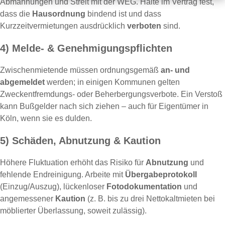
Abmahnungen und Streit mit der WEG. Halte im Vertrag fest,
dass die
Hausordnung
bindend ist und dass
Kurzzeitvermietungen ausdrücklich
verboten
sind.
4) Melde- & Genehmigungspflichten
Zwischenmietende müssen ordnungsgemäß
an- und
abgemeldet
werden; in einigen Kommunen gelten
Zweckentfremdungs- oder Beherbergungsverbote. Ein Verstoß
kann Bußgelder nach sich ziehen – auch für Eigentümer in
Köln, wenn sie es dulden.
5) Schäden, Abnutzung & Kaution
Höhere Fluktuation erhöht das Risiko für
Abnutzung
und
fehlende Endreinigung. Arbeite mit
Übergabeprotokoll
(Einzug/Auszug), lückenloser
Fotodokumentation
und
angemessener
Kaution
(z. B. bis zu drei Nettokaltmieten bei
möblierter Überlassung, soweit zulässig).