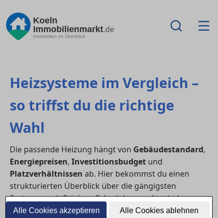
Koeln
Immobilienmarkt
.de
Immobilien im Überblick
Heizsysteme im Vergleich –
so triffst du die richtige
Wahl
Die passende Heizung hängt von
Gebäudestandard
,
Energiepreisen
,
Investitionsbudget
und
Platzverhältnissen
ab. Hier bekommst du einen
strukturierten Überblick über die gängigsten
Systeme – mit Stärken, Schwächen und typischen
Einsatzbereichen.
Alle Cookies akzeptieren
Alle Cookies ablehnen