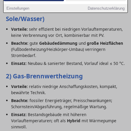
1) Wärmepumpe (Luft/Wasser,
Einstellungen
Datenschutzerklärung
Sole/Wasser)
Vorteile:
sehr effizient bei niedrigen Vorlauftemperaturen,
keine Verbrennung vor Ort, kombinierbar mit PV.
Beachte:
gute
Gebäudedämmung
und
große Heizflächen
(Fußbodenheizung/Heizkörper-Umbau) verringern
Strombedarf.
Einsatz:
Neubau & sanierter Bestand, Vorlauf ideal ≤ 50 °C.
2) Gas-Brennwertheizung
Vorteile:
relativ niedrige Anschaffungskosten, kompakt,
bewährte Technik.
Beachte:
fossiler Energieträger, Preisschwankungen;
Schornstein/Abgasführung, regelmäßige Wartung.
Einsatz:
Bestandsgebäude mit höheren
Vorlauftemperaturen; oft als
Hybrid
mit Wärmepumpe
sinnvoll.