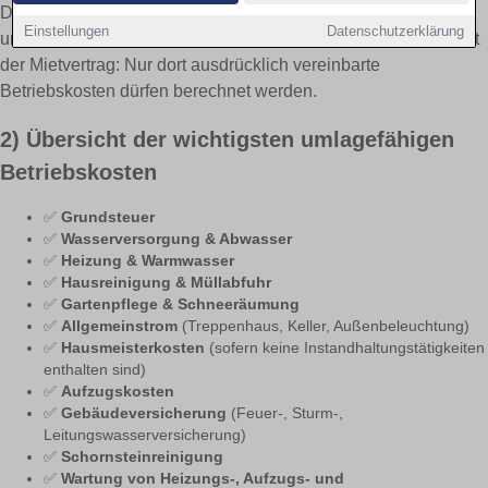
Die Verordnung unterscheidet klar zwischen
umlagefähigen
Einstellungen
Datenschutzerklärung
und
nicht umlagefähigen
Kosten. Grundlage für die Umlage ist
der Mietvertrag: Nur dort ausdrücklich vereinbarte
Betriebskosten dürfen berechnet werden.
2) Übersicht der wichtigsten umlagefähigen
Betriebskosten
✅
Grundsteuer
✅
Wasserversorgung & Abwasser
✅
Heizung & Warmwasser
✅
Hausreinigung & Müllabfuhr
✅
Gartenpflege & Schneeräumung
✅
Allgemeinstrom
(Treppenhaus, Keller, Außenbeleuchtung)
✅
Hausmeisterkosten
(sofern keine Instandhaltungstätigkeiten
enthalten sind)
✅
Aufzugskosten
✅
Gebäudeversicherung
(Feuer-, Sturm-,
Leitungswasserversicherung)
✅
Schornsteinreinigung
✅
Wartung von Heizungs-, Aufzugs- und